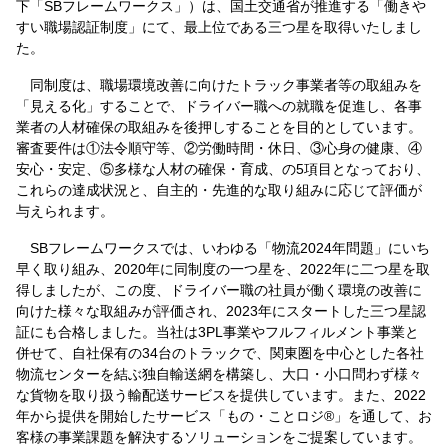
下「SBフレームワークス」）は、国土交通省が推進する「働きや
すい職場認証制度」にて、最上位である三つ星を取得いたしまし
た。
同制度は、職場環境改善に向けたトラック事業者等の取組みを
「見える化」することで、ドライバー職への就職を促進し、各事
業者の人材確保の取組みを後押しすることを目的としています。
審査要件は①法令順守等、②労働時間・休日、③心身の健康、④
安心・安定、⑤多様な人材の確保・育成、の5項目となっており、
これらの達成状況と、自主的・先進的な取り組みに応じて評価が
与えられます。
SBフレームワークスでは、いわゆる「物流2024年問題」にいち
早く取り組み、2020年に同制度の一つ星を、2022年に二つ星を取
得しましたが、この度、ドライバー職の社員が働く環境の改善に
向けた様々な取組みが評価され、2023年にスタートした三つ星認
証にも合格しました。当社は3PL事業やフルフィルメント事業と
併せて、自社保有の34台のトラックで、関東圏を中心とした各社
物流センターを結ぶ独自輸送網を構築し、大口・小口問わず様々
な貨物を取り扱う輸配送サービスを提供しています。また、2022
年から提供を開始したサービス「もの・ことロジ®」を通して、お
客様の事業課題を解決するソリューションをご提案しています。