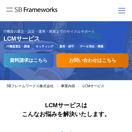
IT機器の選定・設定・運用・廃棄までのサイクルサポート
LCMサービス
IT機器選定・調達
キッティング
運用・保守
データ消去・廃棄
資料請求はこちら
お問い合わせはこちら
SBフレームワークス株式会社
事業内容
LCMサービス
>
>
LCMサービスは
こんなお悩みを解決いたします。