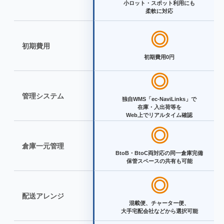
小ロット・スポット利用にも
柔軟に対応
◎
初期費用
初期費用0円
◎
管理システム
独自WMS「ec-NaviLinks」で
在庫・入出荷等を
Web上でリアルタイム確認
◎
倉庫一元管理
BtoB・BtoC両対応の同一倉庫完備
保管スペースの共有も可能
◎
配送アレンジ
混載便、チャーター便、
大手宅配会社などから選択可能