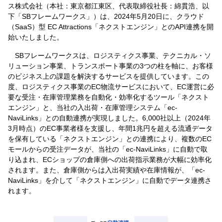
ス株式会社（本社：東京都江東区、代表取締役社長：綿貫浩、以
下「SBフレームワークス」）は、2024年5月20日に、クラウド
（SaaS）型 EC Attractions「ネクストエンジン」とのAPI連携を開
始いたしました。
SBフレームワークスは、ロジスティクス事業、テクニカル・ソ
リューション事業、トランスポート事業の3つの柱を軸に、お客様
のビジネス上の課題を解決するサービスを提供しています。この
度、ロジスティクス事業のEC物流サービスにおいて、EC運営に必
要な受注・在庫管理業務を自動化・効率化するツール「ネクスト
エンジン」と、当社の入出荷・在庫管理システム「ec-
NaviLinks」との自動連携が実現しました。6,000社以上（2024年
3月時点）のEC事業者様を支援し、年間1兆円を超える流通データ
を保有している「ネクストエンジン」との連携により、複数のEC
モールからの受注データが、当社の「ec-NaviLinks」に自動で取
り込まれ、ECショップの倉庫側への出荷指示業務が大幅に効率化
されます。また、倉庫側からは入出荷実績や在庫情報が、「ec-
NaviLinks」を介して「ネクストエンジン」に自動でデータ連携さ
れます。