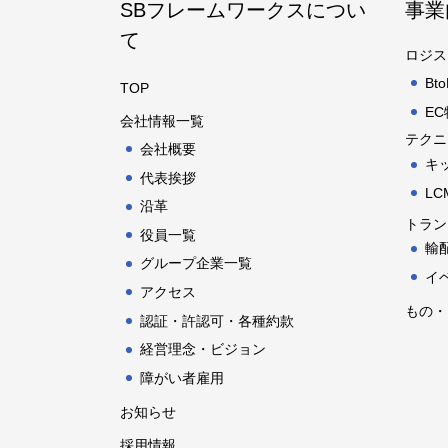
SBフレームワークスについ
事業
て
ロジス
B
TOP
E
会社情報一覧
テクニ
会社概要
キ
代表挨拶
L
沿革
トラン
役員一覧
輸
グループ企業一覧
イ
アクセス
もの・
認証・許認可・各種約款
経営理念・ビジョン
障がい者雇用
お知らせ
採用情報