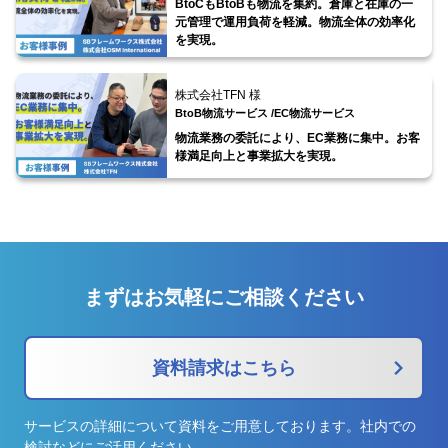
BtoCもBtoBも物流を集約。倉庫と在庫の一
元管理で運用負荷を軽減。物流全体の効率化
を実現。
株式会社TFN 様
BtoB物流サービス /
EC物流サービス
物流業務の委託により、EC業務に集中。お客
様満足向上と事業拡大を実現。
まずはお気軽にご相談ください
資料請求はこちら
サービスの詳細について資料をご用意しております。社内での
検討などにご活用ください。