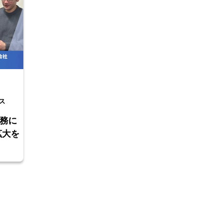
ス
務に
拡大を