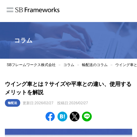
コラム
SBフレームワークス株式会社
コラム
輸配送のコラム
ウイング車
>
>
>
ウイング車とは？サイズや平車との違い、使用する
メリットを解説
更新日:
2026/02/27
投稿日:
2026/02/27
輸配送