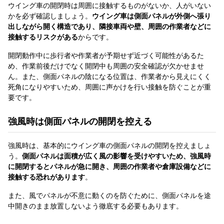
ウイング車の開閉時は周囲に接触するものがないか、人がいない
かを必ず確認しましょう。
ウイング車は側面パネルが外側へ張り
出しながら開く構造であり、隣接車両や壁、周囲の作業者などに
接触するリスクがある
からです。
開閉動作中に歩行者や作業者が予期せず近づく可能性があるた
め、作業前後だけでなく開閉中も周囲の安全確認が欠かせませ
ん。また、側面パネルの陰になる位置は、作業者から見えにくく
死角になりやすいため、周囲に声かけを行い接触を防ぐことが重
要です。
強風時は側面パネルの開閉を控える
強風時は、基本的にウイング車の側面パネルの開閉を控えましょ
う。
側面パネルは面積が広く風の影響を受けやすいため、強風時
に開閉するとパネルが急に開き、周囲の作業者や倉庫設備などに
接触する恐れがあります
。
また、風でパネルが不意に動くのを防ぐために、側面パネルを途
中開きのまま放置しないよう徹底する必要もあります。