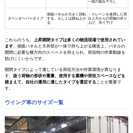
一部の積み下ろし
側面パネルが大きく回転
・クレーンを使用した荷
ターンオーバータイプ
する、もしくは跳ね上が
台上方からの荷物の吊り
る
上げ、吊り下げ
これらのうち、
上昇開閉タイプは多くの物流現場で使用されてい
ます
。側面パネルと天井部が一体で持ち上がる構造上、パネルの
開閉に必要な横方向のスペースを抑えられ、荷役時の作業動線を
妨げにくいからです。
開閉タイプによって適している荷役方法や作業環境が異なりま
す。
扱う荷物の形状や重量、使用する重機や荷役スペースなどを
踏まえて、自社の運用に適したタイプを選定する
ことが重要で
す。
ウイング車のサイズ
一覧