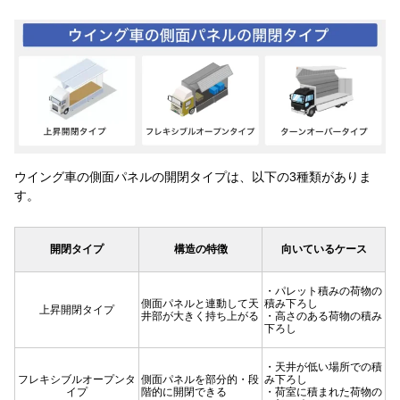
ウイング車の側面パネルの開閉タイプは、以下の3種類がありま
す。
開閉タイプ
構造の特徴
向いているケース
・パレット積みの荷物の
側面パネルと連動して天
積み下ろし
上昇開閉タイプ
井部が大きく持ち上がる
・高さのある荷物の積み
下ろし
・天井が低い場所での積
フレキシブルオープンタ
側面パネルを部分的・段
み下ろし
イプ
階的に開閉できる
・荷室に積まれた荷物の