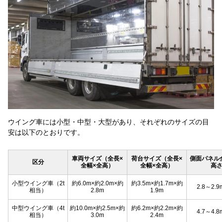
ウイング車には小型・中型・大型があり、それぞれのサイズの目
安は以下のとおりです。
車両サイズ
（全長×
荷台サイズ
（全長×
側面パネル
区分
全幅×全高）
全幅×全高）
高
小型ウイング車（2t
約6.0m×約2.0m×約
約3.5m×約1.7m×約
2.8～2.
相当）
2.8m
1.9m
中型ウイング車（4t
約10.0m×約2.5m×約
約6.2m×約2.2m×約
4.7～4.
相当）
3.0m
2.4m