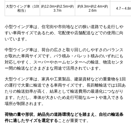
大型ウイング車（10t
約12.0m×約2.5m×約
約9.3m×約2.4m×約
4.7～4.
相当）
3.7m
2.6m
小型ウイング車は、住宅街や市街地などの狭い道路でも走行しや
すい車両サイズであるため、宅配便や店舗配送などでの使用に向
いています。
中型ウイング車は、荷台の広さと取り回しのしやすさのバランス
が取れた車両サイズです。バラ積み・パレット積みのいずれにも
対応しやすく、スーパーやホームセンターへの輸送、物流センタ
ー間の輸送などさまざまな用途で活用されています。
大型ウイング車は、家具や工業製品、建築資材などの重量物を1回
の運行で大量に輸送できる車両サイズです。長距離輸送では1回あ
たりの輸送効率が高く、結果として輸送費用の最適化につながり
ます。ただし、車体が大きいため走行可能なルートや進入できる
場所が制限されます。
荷物の量や形状、納品先の道路環境などを踏まえ、自社の輸送条
件に適したサイズを選定する
ことが重要です。