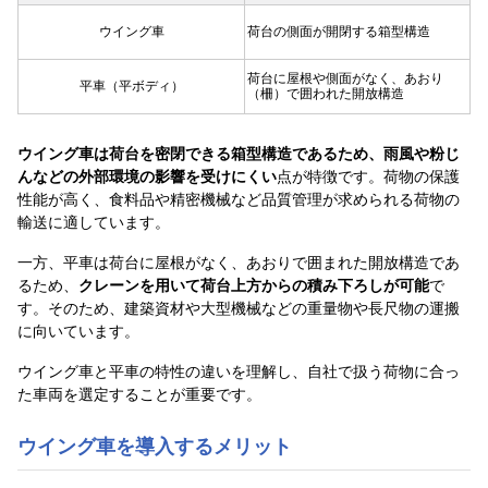
ウイング車
荷台の側面が開閉する箱型構造
荷台に屋根や側面がなく、あおり
平車（平ボディ）
（柵）で囲われた開放構造
ウイング車は荷台を密閉できる箱型構造であるため、雨風や粉じ
んなどの外部環境の影響を受けにくい
点が特徴です。荷物の保護
性能が高く、食料品や精密機械など品質管理が求められる荷物の
輸送に適しています。
一方、平車は荷台に屋根がなく、あおりで囲まれた開放構造であ
るため、
クレーンを用いて荷台上方からの積み下ろしが可能
で
す。そのため、建築資材や大型機械などの重量物や長尺物の運搬
に向いています。
ウイング車と平車の特性の違いを理解し、自社で扱う荷物に合っ
た車両を選定することが重要です。
ウイング車を導入するメリット