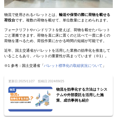
物流で使用されるパレットとは、
輸送や保管の際に荷物を載せる
荷役台
です。複数の荷物を載せて、単位数量にまとめられます。
フォークリフトやハンドリフトを使えば、荷物を載せたパレット
ごと運搬できます。荷物を直に床に置くのと比べて一度に多くの
荷物を運べるため、荷役作業にかかる時間の短縮が可能です。
近年、国土交通省がパレットを活用した業務の効率化を推進して
いることもあり、パレットの重要性が高まっています（※1）。
※1 参考：国土交通省「
パレット標準化の取組状況について
」
更新日:2025/11/27
投稿日:2024/09/25
物流を効率化する方法は？シス
物流
テムや外部委託を活用した施
策、成功事例も紹介