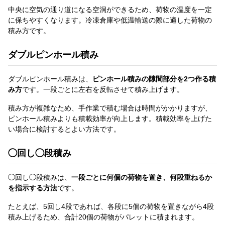
中央に空気の通り道になる空洞ができるため、荷物の温度を一定
に保ちやすくなります。冷凍倉庫や低温輸送の際に適した荷物の
積み方です。
ダブルピンホール積み
ダブルピンホール積みは、
ピンホール積みの隙間部分を2つ作る積
み方
です。一段ごとに左右を反転させて積み上げます。
積み方が複雑なため、手作業で積む場合は時間がかかりますが、
ピンホール積みよりも積載効率が向上します。積載効率を上げた
い場合に検討するとよい方法です。
◯回し◯段積み
◯回し◯段積みは、
一段ごとに何個の荷物を置き、何段重ねるか
を指示する方法
です。
たとえば、5回し4段であれば、各段に5個の荷物を置きながら4段
積み上げるため、合計20個の荷物がパレットに積まれます。