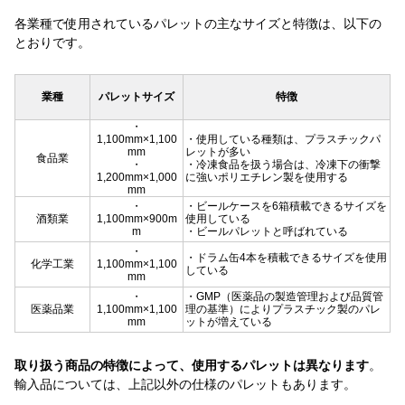
各業種で使用されているパレットの主なサイズと特徴は、以下の
とおりです。
業種
パレットサイズ
特徴
・
1,100mm×1,100
・使用している種類は、プラスチックパ
mm
レットが多い
食品業
・
・冷凍食品を扱う場合は、冷凍下の衝撃
1,200mm×1,000
に強いポリエチレン製を使用する
mm
・
・ビールケースを6箱積載できるサイズを
酒類業
1,100mm×900m
使用している
m
・ビールパレットと呼ばれている
・
・ドラム缶4本を積載できるサイズを使用
化学工業
1,100mm×1,100
している
mm
・
・GMP（医薬品の製造管理および品質管
医薬品業
1,100mm×1,100
理の基準）によりプラスチック製のパレ
mm
ットが増えている
取り扱う商品の特徴によって、使用するパレットは異なります
。
輸入品については、上記以外の仕様のパレットもあります。