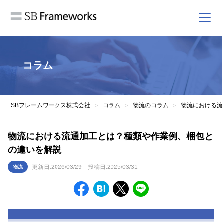
コラム
SBフレームワークス株式会社
コラム
物流のコラム
物流における
>
>
>
物流における流通加工とは？種類や作業例、梱包と
の違いを解説
更新日:
2026/03/29
投稿日:
2025/03/31
物流