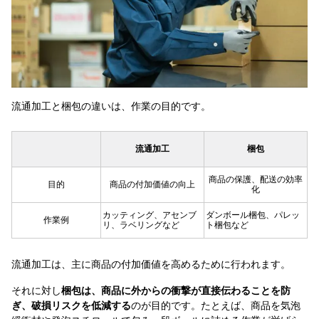
流通加工と梱包の違いは、作業の目的です。
流通加工
梱包
商品の保護、配送の効率
目的
商品の付加価値の向上
化
カッティング、アセンブ
ダンボール梱包、パレッ
作業例
リ、ラベリングなど
ト梱包など
流通加工は、主に商品の付加価値を高めるために行われます。
それに対し
梱包は、商品に外からの衝撃が直接伝わることを防
ぎ、破損リスクを低減する
のが目的です。たとえば、商品を気泡