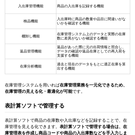
入出庫管理機能
商品の入出庫を記録する機能
入出庫時に商品の数量や品目に間違いがな
検品機能
いかを確認する機能
在庫管理システム上のデータと実際の在庫
棚卸し機能
数に差異がないか確認する機能
返品があった際に元の出荷情報と照合し、
返品管理機能
データの確認や返品在庫としての再入荷を
支援する機能
過去と現在のデータをもとに適正在庫を算
在庫分析機能
出する機能
在庫管理システムを用いれば
在庫管理業務を一元化できるため、
在庫管理の見える化・最適化が可能
です。
表計算ソフトで管理する
表計算ソフトで商品の在庫数や入出庫などを記録することで、在
庫管理を見える化できます。
表計算ソフトで管理する場合は、在
庫管理表を作成し商品コードや商品の入出庫数などを手入力しま