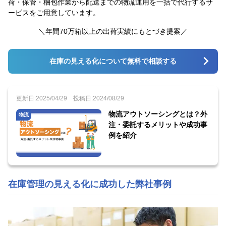
荷・保管・梱包作業から配送までの物流運用を一括で代行するサ
ービスをご用意しています。
＼年間70万箱以上の出荷実績にもとづき提案／
在庫の見える化について無料で相談する
更新日:2025/04/29
投稿日:2024/08/29
物流アウトソーシングとは？外
物流
注・委託するメリットや成功事
例を紹介
在庫管理の見える化に成功した弊社事例